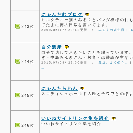
にゃんだむブログ
ミルクティー猫のみるくとパンダ模様のれ
てたまに俺の日常を書いてます。
243位
2009/05/17/ 23:42更新 ：
みるくの誕生日
|
H
自分遺産
自分で遺しておきたいことを綴っています
ぎ・中島みゆきさん・教育・恋愛論が主な
244位
2015/07/08/ 22:06更新 ：
最近、よく使う…
…
にゃんたらわん
スコティシュホールド３匹とチワワとのぼ
245位
いいねサイトリンク集を紹介
いいねサイトリンク集を紹介
246位