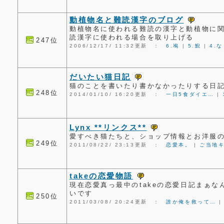
動植物名と難読漢字のブログ
動植物名に使われる難読の漢字と動植物に
読漢字に使われる場合を取り上げる
247位
2006/12/17/ 11:32更新 ：
6.鳰
|
5.鯢
|
4.
だいたい猫日記
猫のことを書いたり書かなかったりする日
248位
2014/01/10/ 16:20更新 ：
一日5食ダイエ…
|
Lynx **リンクス**
愛すべき猫たちと、ショップ情報とお洋服
249位
2011/08/22/ 23:13更新 ：
恋愛本。
|
ご当地
takeの恋愛物語
現在恋愛真っ最中のtakeの恋愛日記まぁ
いです
250位
2011/03/08/ 20:24更新 ：
誰か俺を救って…