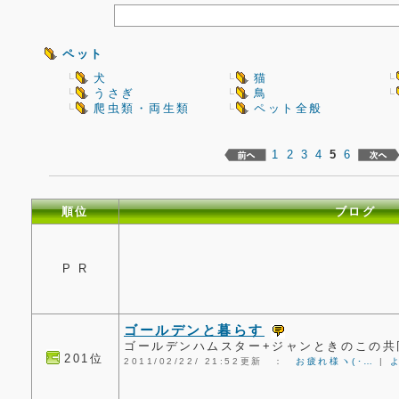
ペット
犬
猫
うさぎ
鳥
爬虫類・両生類
ペット全般
1
2
3
4
5
6
順位
ブログ
P R
ゴールデンと暮らす
ゴールデンハムスター+ジャンときのこの共
201位
2011/02/22/ 21:52更新 ：
お疲れ様ヽ(･…
|