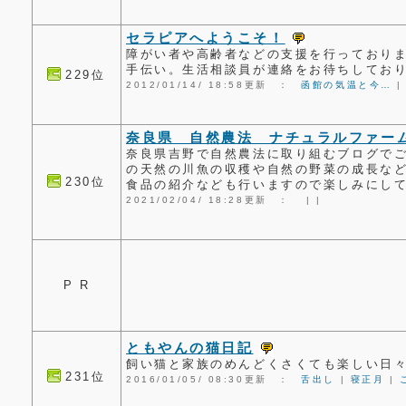
セラピアへようこそ！
障がい者や高齢者などの支援を行っており
手伝い。生活相談員が連絡をお待ちしてお
229位
2012/01/14/ 18:58更新 ：
函館の気温と今…
奈良県 自然農法 ナチュラルファーム
奈良県吉野で自然農法に取り組むブログで
の天然の川魚の収穫や自然の野菜の成長な
230位
食品の紹介なども行いますので楽しみにし
2021/02/04/ 18:28更新 ：
|
|
P R
ともやんの猫日記
飼い猫と家族のめんどくさくても楽しい日
231位
2016/01/05/ 08:30更新 ：
舌出し
|
寝正月
|