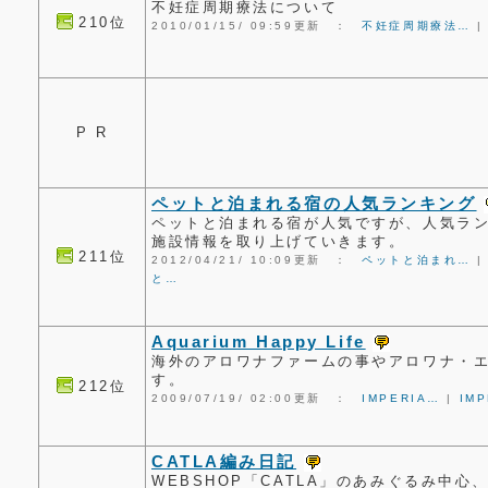
不妊症周期療法について
210位
2010/01/15/ 09:59更新 ：
不妊症周期療法…
P R
ペットと泊まれる宿の人気ランキング
ペットと泊まれる宿が人気ですが、人気ラ
施設情報を取り上げていきます。
211位
2012/04/21/ 10:09更新 ：
ペットと泊まれ…
と…
Aquarium Happy Life
海外のアロワナファームの事やアロワナ・
す。
212位
2009/07/19/ 02:00更新 ：
IMPERIA…
|
IM
CATLA編み日記
WEBSHOP「CATLA」のあみぐるみ中心