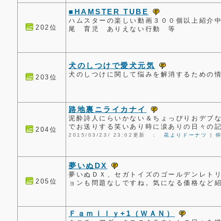
■HAMSTER TUBE
ハムスターの楽しい動画３００個以上紹介中
202位
尾 育児 ありえない行動 等
犬のしつけで愛犬元気
犬のしつけに関して悩みを解消するための
203位
路地裏ニライカナイ
泥酔詩人にらいかない＆ちょっぴりおデブな
でお送りする笑いあり時に涙ありの日々の
204位
2015/03/23/ 23:02更新 ：
花よりドーナツ
|
夢いぬDX
夢いぬＤＸ、セガトイズのゴールデンレト
205位
ョンも問題なしですね。気になる価格など紹
Ｆａｍｉｌｙ+1（ＷＡＮ）