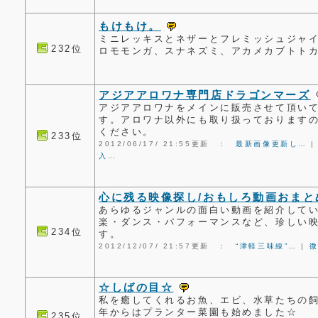
もけもけ。
ミニレッキスとネザーとフレミッシュジャ
232位
ロモモンガ、スナネズミ、アカメカブトト
アジアアロワナ専門店ドラゴンマーズ
アジアアロワナをメインに販売させて頂い
す。アロワナ以外にも取り扱っております
ください。
233位
2012/06/17/ 21:55更新 ：
最新画像更新し…
入…
心に残る映像探し/おもしろ動画おまとめ
あらゆるジャンルの面白い動画を紹介して
楽・ダンス・パフォーマンスなど、珍しい
234位
す。
2012/12/07/ 21:57更新 ：
“津軽三味線”…
|
☆しばの目☆
私を癒してくれるお魚、エビ、水草たちの
年からはプランター菜園も始めました☆
235位