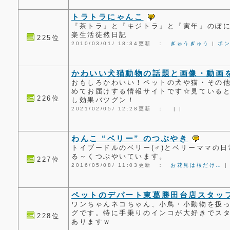
トラトラにゃんこ
『茶トラ』と『キジトラ』と『寅年』のぽ
楽生活徒然日記
225位
2010/03/01/ 18:34更新 ：
ぎゅうぎゅう
|
ポ
かわいい犬猫動物の話題と画像・動画
おもしろかわいい！ペットの犬や猫・その
めてお届けする情報サイトです☆見ていると
226位
し効果バツグン！
2021/02/05/ 12:28更新 ：
|
|
わんこ “ベリー” のつぶやき
トイプードルのベリー(♂)とベリーママの
る～くつぶやいています。
227位
2016/05/08/ 11:03更新 ：
お花見は桜だけ…
ペットのデパート東葛勝田台店スタッ
ワンちゃんネコちゃん、小鳥・小動物を扱
グです。特に手乗りのインコが大好きでス
228位
ありますｗ