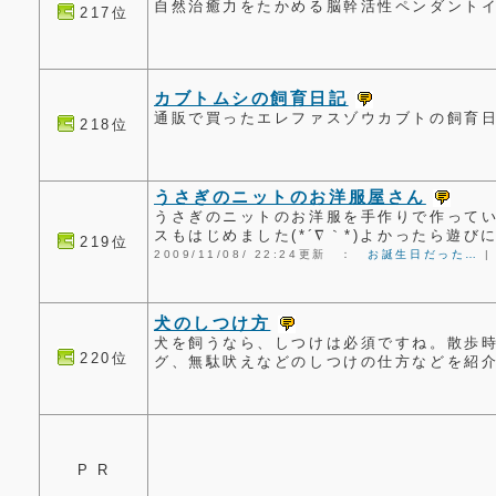
自然治癒力をたかめる脳幹活性ペンダント
217位
カブトムシの飼育日記
通販で買ったエレファスゾウカブトの飼育
218位
うさぎのニットのお洋服屋さん
うさぎのニットのお洋服を手作りで作っています
スもはじめました(*´∇｀*)よかったら遊び
219位
2009/11/08/ 22:24更新 ：
お誕生日だった…
犬のしつけ方
犬を飼うなら、しつけは必須ですね。散歩
220位
グ、無駄吠えなどのしつけの仕方などを紹
P R