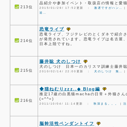
品紹介や参加イベント・取扱店の情報と愛
213位
2015/01/29/ 17:52更新 ：
激遅ですがハン…
追…
恐竜ライブ
恐竜ライブ、フジテレビのとくダネで紹介
が発売されています。恐竜ライブは名古屋
214位
日本上陸ですね。
藤井聡 犬のしつけ
犬のしつけ 日本一のカリスマ訓練士藤井
215位
2010/02/14/ 22:00更新 ：
犬のしつけ 無…
◆猫ねむりzzz..◆ Blog編
推定17歳の白黒猫machaの日常＋外猫さん
(=^^=)
216位
2011/10/04/ 11:14更新 ：
秋深まる。。。
|
注
脳幹活性ペンダントイフ