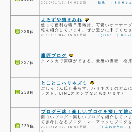
2010/01/19/ 14:01更新 ：
転機
|
３０Ｈキ
よろずや猫まみれ
使って便利な猫日用雑貨、可愛いオーナー
報を紹介しています。ぜひ遊びに来てくださいね
236位
2010/01/04/ 15:56更新 ：
i-gikoo…
|
ルンバ
鷹匠ブログ
クマタカで実猟ができる、最後の鷹匠・松
237位
とことこハリネズミ
ごしゅじん氏と暮らす、ハリネズミのガム
238位
ラスト、LINEスタンプなどもあります♪
ブログ三昧！楽しいブログを探して旅
面白いブログ・楽しいブログを紹介してい
て参考になるブログ・マニアックなブログ
239位
2012/12/10/ 16:58更新 ：
『しあわせ色の…
基…