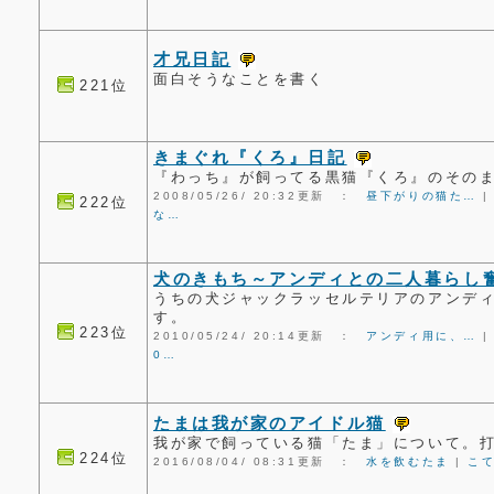
才兄日記
面白そうなことを書く
221位
きまぐれ『くろ』日記
『わっち』が飼ってる黒猫『くろ』のその
2008/05/26/ 20:32更新 ：
昼下がりの猫た…
222位
な…
犬のきもち～アンディとの二人暮らし
うちの犬ジャックラッセルテリアのアンデ
す。
223位
2010/05/24/ 20:14更新 ：
アンディ用に、…
0…
たまは我が家のアイドル猫
我が家で飼っている猫「たま」について。打
224位
2016/08/04/ 08:31更新 ：
水を飲むたま
|
こ