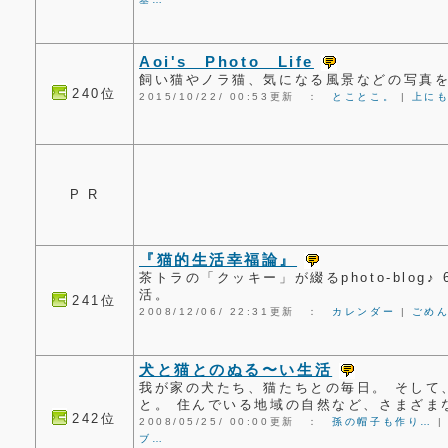
Aoi's Photo Life
飼い猫やノラ猫、気になる風景などの写真
240位
2015/10/22/ 00:53更新 ：
とことこ。
|
上に
P R
『猫的生活幸福論』
茶トラの「クッキー」が綴るphoto-blog
活。
241位
2008/12/06/ 22:31更新 ：
カレンダー
|
ごめ
犬と猫とのぬる〜い生活
我が家の犬たち、猫たちとの毎日。 そして
と。 住んでいる地域の自然など、さまざま
242位
2008/05/25/ 00:00更新 ：
孫の帽子も作り…
ブ…