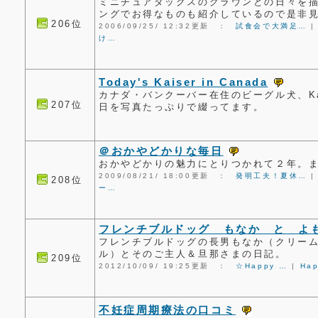
ミニチュアダックスのクラウンとの日々を
ングでお得なものも紹介しているので是非見
206位
2006/09/25/ 12:32更新 ：
試食会で大満足…
け…
Today's Kaiser in Canada
カナダ・バンクーバー在住のビーグル犬、Ka
207位
日を写真たっぷりで綴ってます。
＠おかやどかりな毎日
おかやどかりの魅力にとりつかれて２年。
2009/08/21/ 18:00更新 ：
発明工夫！夏休…
208位
ー…
フレンチブルドッグ もなか と よ
フレンチブルドッグの長男もなか（クリー
ル）とそのご主人＆旦那さまの日記。
209位
2012/10/09/ 19:25更新 ：
☆Happy …
|
Ha
不妊症周期療法の口コミ