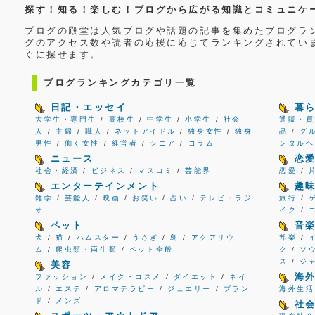
探す！知る！楽しむ！ブログから広がる知識とコミュニケ
ブログの殿堂は人気ブログや話題の記事を集めたブログラ
グのアクセス数や読者の応援に応じてランキングされてい
ぐに探せます。
ブログランキングカテゴリ一覧
日記・エッセイ
暮
大学生・専門生
/
高校生
/
中学生
/
小学生
/
社会
通販・買
人
/
主婦
/
職人
/
ネットアイドル
/
独身女性
/
独身
品
/
グ
男性
/
働く女性
/
経営者
/
シニア
/
コラム
ンタルヘ
ニュース
恋
社会・経済
/
ビジネス
/
マスコミ
/
芸能界
恋愛
/
エンターテインメント
趣
雑学
/
芸能人
/
映画
/
お笑い
/
占い
/
テレビ・ラジ
旅行
/
オ
イク
/
ペット
音
犬
/
猫
/
ハムスター
/
うさぎ
/
鳥
/
アクアリウ
邦楽
/
ム
/
爬虫類・両生類
/
ペット全般
ク
/
ソ
ス
/
ジ
美容
海
ファッション
/
メイク・コスメ
/
ダイエット
/
ネイ
ル
/
エステ
/
アロマテラピー
/
ジュエリー
/
ブラン
海外生活
ド
/
メンズ
社