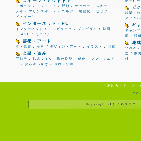
スポーツ・アウトドア
現在社会
スポーツ
/
アウトドア
/
野球
/
サッカー
/
スキー・ス
ビ
ノボ
/
マリンスポーツ
/
ゴルフ
/
格闘技
/
ビリヤー
起業・独
ド・ダーツ
ア
/
S
インターネット・PC
ギ
インターネット
/
コンピュータ
/
プログラム
/
動画・
ギャンブ
FLASH
/
モバイル
馬
/
競
芸術・アート
地
本・読書
/
歴史
/
デザイン・アート
/
イラスト
/
写真
北海道
金融・資産
京
/
東
不動産
/
株式
/
FX
/
海外投資
/
借金
/
アフィリエイ
州
ト
/
お小遣い稼ぎ
/
節約・貯蓄
ご利用ガイド
利用
FX
Copyright (C)
人気ブログラ